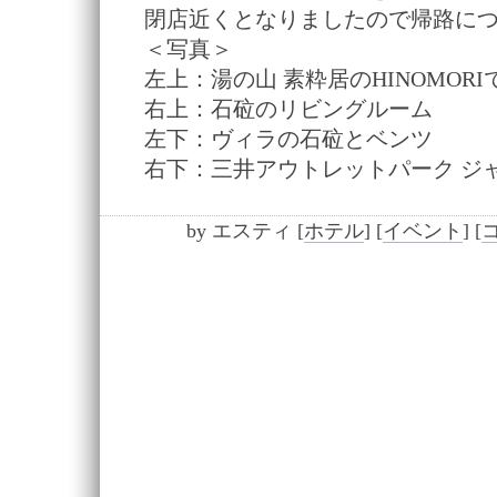
閉店近くとなりましたので帰路に
＜写真＞
左上：湯の山 素粋居のHINOMORI
右上：石砬のリビングルーム
左下：ヴィラの石砬とベンツ
右下：三井アウトレットパーク ジ
by
エスティ
[
ホテル
]
[
イベント
]
[
コ