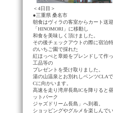
＜4日目＞
●三重県 桑名市
朝食はヴィラの客室からカート送
「HINOMORI」に移動し
和食を美味しく頂けました。
その後チェックアウトの際に宿泊
のいちご園で採れた
紅ほっぺと章姫をブレンドして作
工品等の
プレゼントを受け取りました。
湯の山温泉とお別れしベンツCLA
Cに向かいます。
高速を走り湾岸長島ICを降りると
ットパーク
ジャズドリーム長島」へ到着。
ショッピングやグルメを楽しんで