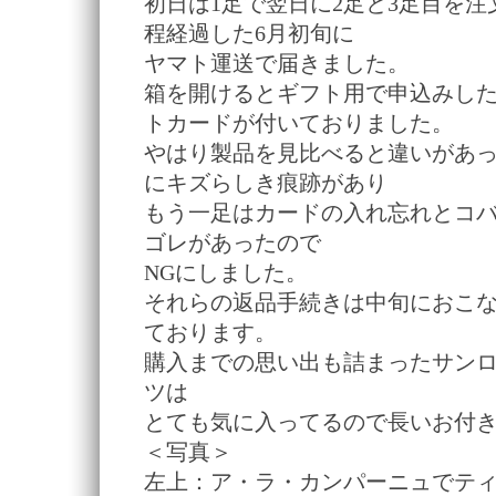
初日は1足で翌日に2足と3足目を注
程経過した6月初旬に
ヤマト運送で届きました。
箱を開けるとギフト用で申込みし
トカードが付いておりました。
やはり製品を見比べると違いがあ
にキズらしき痕跡があり
もう一足はカードの入れ忘れとコ
ゴレがあったので
NGにしました。
それらの返品手続きは中旬におこ
ております。
購入までの思い出も詰まったサン
ツは
とても気に入ってるので長いお付
＜写真＞
左上：ア・ラ・カンパーニュでテ