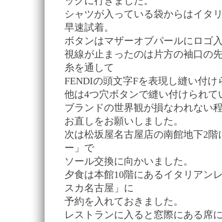
ックに行きました。
シャツが入っている袋からはイタ
早速試着。
ボタンはマザーオブパールにロゴ
視線が止まったのは片方の袖口の先
糸を通して
FENDIの頭文字Fを表現し縫い付
他は4つ穴ボタンで縫い付けられて
ブランドの世界観が損なわれない
お直しをお願いしました。
次は松坂屋名古屋店の南館地下2階
ー」で
ソール交換に向かいました。
夕食は本館10階にあるイタリアン
スカ名古屋」に
予約を入れておきました。
レストランに入ると窓際にある席