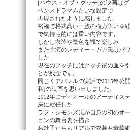
[ハウス・オブ・グッチ]の映画は
ペンスドラマみたいな設定で
再現されたように感じました。
裕福で格式高い一族の権力争いを
で気持ち的には重い内容です。
しかし衣装や景色を観て楽しみ
また主演のレディー・ガガ氏はパ
した。
現在のグッチにはグッチ家の血を
とが残念です。
同じくアパレルの実話で2015年公
私]の映画を思い出しました。
2012年にディオールのアーティス
座に就任した
ラフ・シモンズ氏が自身の初のオ
ョンの舞台裏を描き
お針子たちもリアルで衣装も豪華