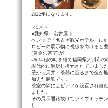
2022年になります。
＜5月＞
●愛知県 名古屋市
ベンツで「名古屋観光ホテル」に
ロビーの展示物に視線を向けると
[黄金の茶室]が
450年程の時を経て福岡県大川市の
現代的に解釈し復元されていまし
壁から天井・茶器に至るまで金が施
加えた装飾です。
茶室の隣にはピアノが設置され自
ました。
その展示通路抜けてライブキッチ
し