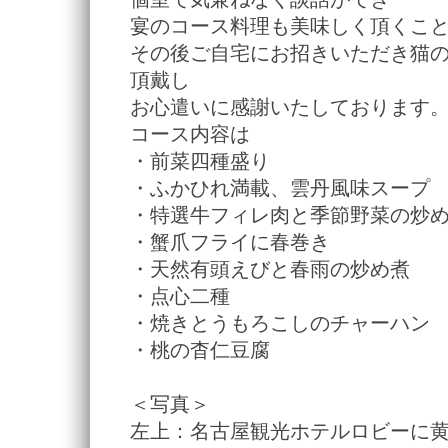
宴のコース料理も美味しく頂くこ
その後ご自宅にお招きいただき猫
頂戴し
お心遣いに感謝いたしております
コース内容は
・前菜四種盛り
・ふかひれ満載、雲丹風味スープ
・特選牛フィレ肉と季節野菜の炒
・蟹爪フライに春巻き
・天然有頭えびと春雨の炒め煮
・点心二種
・焼きとうもろこしのチャーハン
・桃の杳仁豆腐
＜写真＞
左上：名古屋観光ホテルロビーに