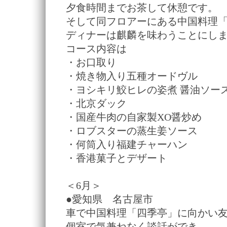
夕食時間までお茶して休憩です。
そして同フロアーにある中国料理
ディナーは麒麟を味わうことにし
コース内容は
・お口取り
・焼き物入り五種オードヴル
・ヨシキリ鮫ヒレの姿煮 醤油ソー
・北京ダック
・国産牛肉の自家製XO醤炒め
・ロブスターの蒸生姜ソース
・何筒入り福建チャーハン
・香港菓子とデザート
＜6月＞
●愛知県 名古屋市
車で中国料理「四季亭」に向かい
個室で気兼ねなく談話ができ