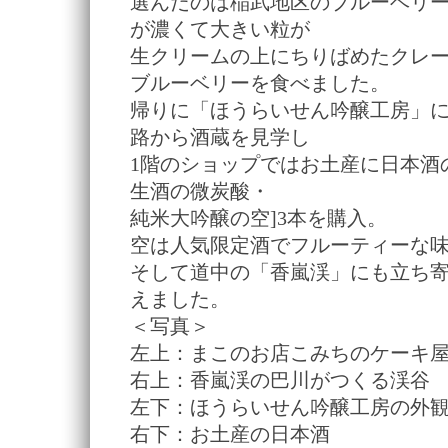
選んだのは稲武地区のブルーベリ
が濃くて大きい粒が
生クリームの上にちりばめたクレ
ブルーベリーを食べました。
帰りに「ほうらいせん吟醸工房」に
路から酒蔵を見学し
1階のショップではお土産に日本酒
生酒の微炭酸・
純米大吟醸の空]3本を購入。
空は人気限定酒でフルーティーな
そして道中の「香嵐渓」にも立ち
えました。
＜写真＞
左上：まこのお店こみちのケーキ
右上：香嵐渓の巴川がつくる渓谷
左下：ほうらいせん吟醸工房の外
右下：お土産の日本酒